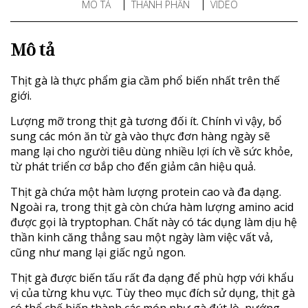
MÔ TẢ
THÀNH PHẦN
VIDEO
Mô tả
Thịt gà là thực phẩm gia cầm phổ biến nhất trên thế
giới.
Lượng mỡ trong thịt gà tương đối ít. Chính vì vậy, bổ
sung các món ăn từ gà vào thực đơn hàng ngày sẽ
mang lại cho người tiêu dùng nhiều lợi ích về sức khỏe,
từ phát triển cơ bắp cho đến giảm cân hiệu quả.
Thịt gà chứa một hàm lượng protein cao và đa dạng.
Ngoài ra, trong thịt gà còn chứa hàm lượng amino acid
được gọi là tryptophan. Chất này có tác dụng làm dịu hệ
thần kinh căng thẳng sau một ngày làm việc vất vả,
cũng như mang lại giấc ngủ ngon.
Thịt gà được biến tấu rất đa dạng để phù hợp với khẩu
vị của từng khu vực. Tùy theo mục đích sử dụng, thịt gà
có thể chế biến thành các món như gà đút lò, nướng,