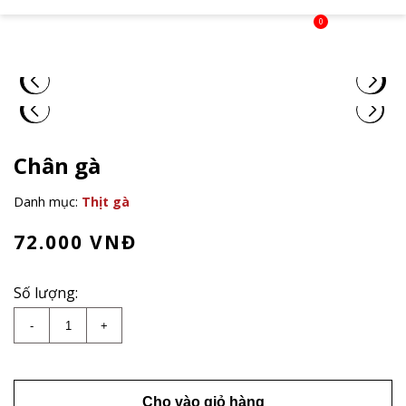
0
Chân gà
Danh mục:
Thịt gà
72.000
VNĐ
Số lượng:
Chân gà số lượng
-
+
Cho vào giỏ hàng