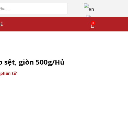
0
HỆ
o sệt, giòn 500g/Hủ
 phân tử
, giòn 500g/Hủ số lượng