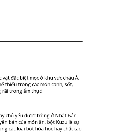
c vật đặc biệt mọc ở khu vực châu Á.
ể thiếu trong các món canh, sốt,
 rãi trong ẩm thực!
 này chủ yếu được trồng ở Nhật Bản,
yên bản của món ăn, bột Kuzu là sự
ng các loại bột hóa học hay chất tạo