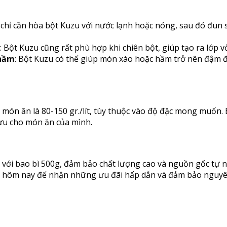
 chỉ cần hòa bột Kuzu với nước lạnh hoặc nóng, sau đó đun s
: Bột Kuzu cũng rất phù hợp khi chiên bột, giúp tạo ra lớp 
 hầm
: Bột Kuzu có thể giúp món xào hoặc hầm trở nên đậm 
món ăn là 80-150 gr./lít, tùy thuộc vào độ đặc mong muốn. B
 ưu cho món ăn của mình.
g với bao bì 500g, đảm bảo chất lượng cao và nguồn gốc tự 
ôm nay để nhận những ưu đãi hấp dẫn và đảm bảo nguyên l