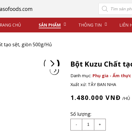
Tìm
asofoods.com
kiếm
sản
phẩm
RANG CHỦ
SẢN PHẨM
THÔNG TIN
LIÊN 
t tạo sệt, giòn 500g/Hủ
Bột Kuzu Chất tạ
Danh mục:
Phụ gia - Ẩm thực
Xuất xứ: TÂY BAN NHA
1.480.000
VNĐ
/HỦ
Số lượng:
Bột Kuzu Chất tạo sệt
-
+