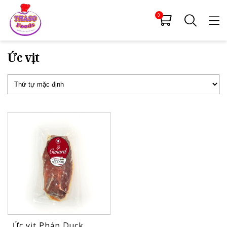
0
Ức vịt
Ức vịt Pháp Duck