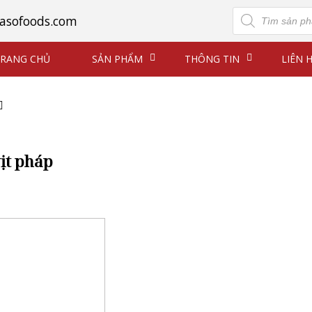
Tìm
asofoods.com
kiếm
sản
phẩm
RANG CHỦ
SẢN PHẨM
THÔNG TIN
LIÊN 
ịt pháp