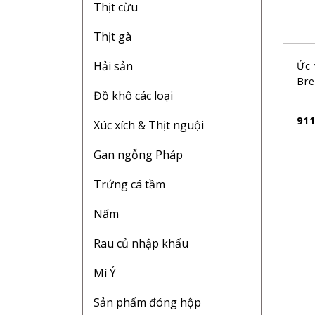
Thịt cừu
Thịt gà
Hải sản
Ức 
Bre
Đồ khô các loại
91
Xúc xích & Thịt nguội
Gan ngỗng Pháp
Trứng cá tầm
Nấm
Rau củ nhập khẩu
Mì Ý
Sản phẩm đóng hộp