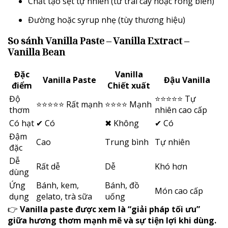
Chất tạo sệt tự nhiên (từ trái cây hoặc rong biển)
Đường hoặc syrup nhẹ (tùy thương hiệu)
So sánh Vanilla Paste – Vanilla Extract –
Vanilla Bean
Đặc
Vanilla
Vanilla Paste
Đậu Vanilla
điểm
Chiết xuất
Độ
⭐⭐⭐⭐⭐ Tự
⭐⭐⭐⭐⭐ Rất mạnh
⭐⭐⭐⭐ Mạnh
thơm
nhiên cao cấp
Có hạt
✔ Có
✖ Không
✔ Có
Đậm
Cao
Trung bình
Tự nhiên
đặc
Dễ
Rất dễ
Dễ
Khó hơn
dùng
Ứng
Bánh, kem,
Bánh, đồ
Món cao cấp
dụng
gelato, trà sữa
uống
👉
Vanilla paste được xem là “giải pháp tối ưu”
giữa hương thơm mạnh mẽ và sự tiện lợi khi dùng.