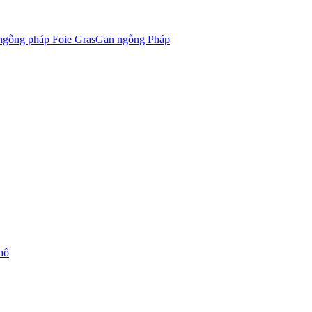
Gan ngỗng Pháp
hô