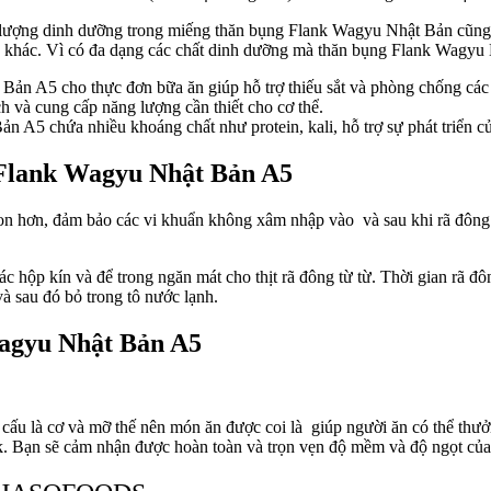
lượng dinh dưỡng trong miếng thăn bụng Flank Wagyu Nhật Bản cũng rấ
t bò khác. Vì có đa dạng các chất dinh dưỡng mà thăn bụng Flank Wagyu
Bản A5 cho thực đơn bữa ăn giúp hỗ trợ thiếu sắt và phòng chống các
h và cung cấp năng lượng cần thiết cho cơ thể.
5 chứa nhiều khoáng chất như protein, kali, hỗ trợ sự phát triển c
 Flank Wagyu Nhật Bản A5
 hơn, đảm bảo các vi khuẩn không xâm nhập vào và sau khi rã đông 
 hộp kín và để trong ngăn mát cho thịt rã đông từ từ. Thời gian rã đô
và sau đó bỏ trong tô nước lạnh.
agyu Nhật Bản A5
 là cơ và mỡ thế nên món ăn được coi là giúp người ăn có thể thưở
. Bạn sẽ cảm nhận được hoàn toàn và trọn vẹn độ mềm và độ ngọt của 