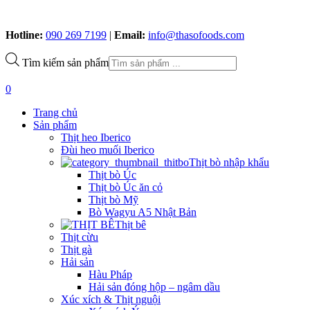
Hotline:
090 269 7199
|
Email:
info@thasofoods.com
Tìm kiếm sản phẩm
0
Trang chủ
Sản phẩm
Thịt heo Iberico
Đùi heo muối Iberico
Thịt bò nhập khẩu
Thịt bò Úc
Thịt bò Úc ăn cỏ
Thịt bò Mỹ
Bò Wagyu A5 Nhật Bản
Thịt bê
Thịt cừu
Thịt gà
Hải sản
Hàu Pháp
Hải sản đóng hộp – ngâm dầu
Xúc xích & Thịt nguội