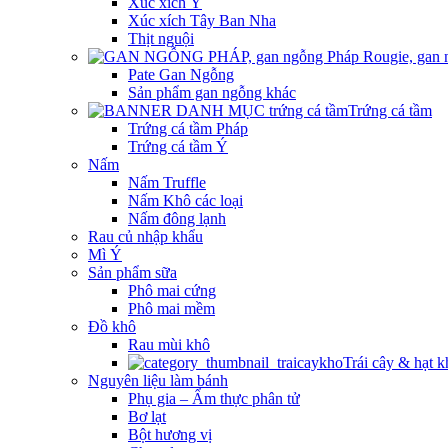
Xúc xích Ý
Xúc xích Tây Ban Nha
Thịt nguội
Pate Gan Ngỗng
Sản phẩm gan ngỗng khác
Trứng cá tầm
Trứng cá tầm Pháp
Trứng cá tầm Ý
Nấm
Nấm Truffle
Nấm Khô các loại
Nấm đông lạnh
Rau củ nhập khẩu
Mì Ý
Sản phẩm sữa
Phô mai cứng
Phô mai mềm
Đồ khô
Rau mùi khô
Trái cây & hạt k
Nguyên liệu làm bánh
Phụ gia – Ẩm thực phân tử
Bơ lạt
Bột hương vị