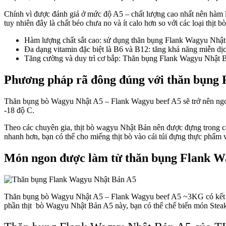
Chính vì được đánh giá ở mức độ A5 – chất lượng cao nhất nên hàm 
tuy nhiên đây là chất béo chưa no và ít calo hơn so với các loại thị
Hàm lượng chất sắt cao: sử dụng thăn bụng Flank Wagyu Nhật 
Đa dạng vitamin đặc biệt là B6 và B12: tăng khả năng miễn dịc
Tăng cường và duy trì cơ bắp: Thăn bụng Flank Wagyu Nhật Bản A
Phương pháp rã đông đúng với thăn bụng
Thăn bụng bò Wagyu Nhật A5 – Flank Wagyu beef A5 sẽ trở nên ngon
-18 độ C.
Theo các chuyên gia, thịt bò wagyu Nhật Bản nên được đựng trong các
nhanh hơn, bạn có thể cho miếng thịt bò vào cái túi đựng thực phẩm 
Món ngon được làm từ thăn bụng Flank W
Thăn bụng bò Wagyu Nhật A5 – Flank Wagyu beef A5 ~3KG có kết cấu
phần thịt bò Wagyu Nhật Bản A5 này, bạn có thể chế biến món Steak