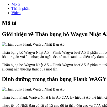
Mô tả
Thành phần
Video
Mô tả
Giới thiệu về Thăn bụng bò Wagyu Nhật A
Thăn bụng bò Wagyu Nhật A5 – Flank Wagyu beef A5 là phần thịt bò 
bò thư giãn với âm nhạc, ăn ngũ cốc, cỏ tươi xanh,… điều này đảm bả
Thăn bụng bò Wagyu Nhật A5 – Flank Wagyu beef A5 là phần thịt nằm
ai cũng nên thưởng thức qua một lần.
Dinh dưỡng trong thăn bụng Flank WAGY
Thăn bụng Flank Wagyu Nhật Bản A5 được ký hiệu là A5 thể hiện cấp
Thực tế, bò Nhật Bản có tất cả 15 cấp độ từ thấp đến cao và được phâ