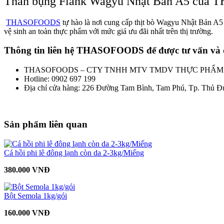
Thăn bụng Flank Wagyu Nhật Bản A5 củ
THASOFOODS
tự hào là nơi cung cấp thịt bò Wagyu Nhật Bản A5 
vệ sinh an toàn thực phẩm với mức giá ưu đãi nhất trên thị trường.
Thông tin liên hệ THASOFOODS để được tư vấn và 
THASOFOODS – CTY TNHH MTV TMDV THỰC PHẨM
Hotline: 0902 697 199
Địa chỉ cửa hàng:
226 Đường Tam Bình, Tam Phú, Tp. Thủ Đ
Sản phẩm liên quan
Cá hồi phi lê đông lạnh còn da 2-3kg/Miếng
380.000 VNĐ
Bột Semola 1kg/gói
160.000 VNĐ