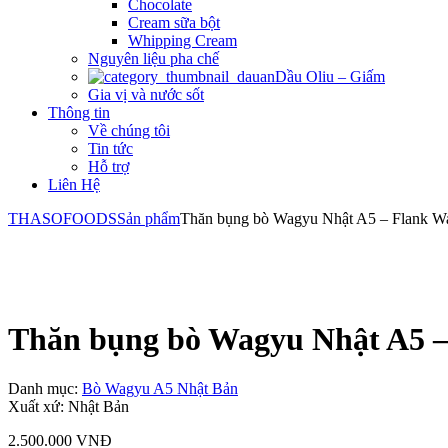
Chocolate
Cream sữa bột
Whipping Cream
Nguyên liệu pha chế
Dầu Oliu – Giấm
Gia vị và nước sốt
Thông tin
Về chúng tôi
Tin tức
Hỗ trợ
Liên Hệ
THASOFOODS
Sản phẩm
Thăn bụng bò Wagyu Nhật A5 – Flank 
Thăn bụng bò Wagyu Nhật A5 
Danh mục:
Bò Wagyu A5 Nhật Bản
Xuất xứ: Nhật Bản
2.500.000
VNĐ