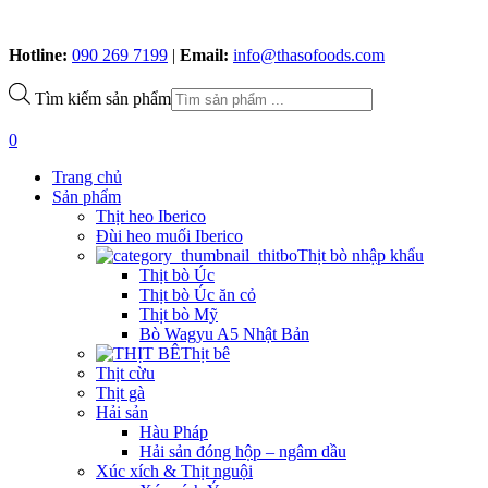
Hotline:
090 269 7199
|
Email:
info@thasofoods.com
Tìm kiếm sản phẩm
0
Trang chủ
Sản phẩm
Thịt heo Iberico
Đùi heo muối Iberico
Thịt bò nhập khẩu
Thịt bò Úc
Thịt bò Úc ăn cỏ
Thịt bò Mỹ
Bò Wagyu A5 Nhật Bản
Thịt bê
Thịt cừu
Thịt gà
Hải sản
Hàu Pháp
Hải sản đóng hộp – ngâm dầu
Xúc xích & Thịt nguội