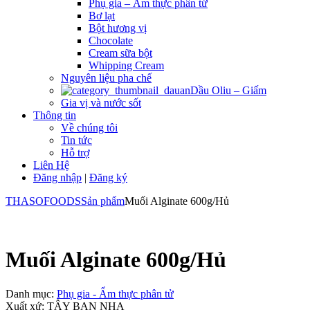
Phụ gia – Ẩm thực phân tử
Bơ lạt
Bột hương vị
Chocolate
Cream sữa bột
Whipping Cream
Nguyên liệu pha chế
Dầu Oliu – Giấm
Gia vị và nước sốt
Thông tin
Về chúng tôi
Tin tức
Hỗ trợ
Liên Hệ
Đăng nhập
|
Đăng ký
THASOFOODS
Sản phẩm
Muối Alginate 600g/Hủ
Muối Alginate 600g/Hủ
Danh mục:
Phụ gia - Ẩm thực phân tử
Xuất xứ: TÂY BAN NHA