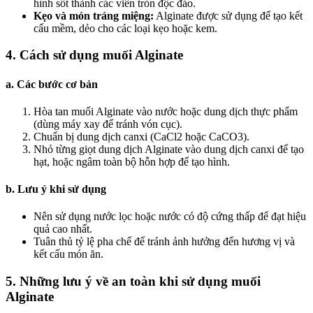
hình sốt thành các viên tròn độc đáo.
Kẹo và món tráng miệng:
Alginate được sử dụng để tạo kết
cấu mềm, dẻo cho các loại kẹo hoặc kem.
4. Cách sử dụng muối Alginate
a. Các bước cơ bản
Hòa tan muối Alginate vào nước hoặc dung dịch thực phẩm
(dùng máy xay để tránh vón cục).
Chuẩn bị dung dịch canxi (CaCl2 hoặc CaCO3).
Nhỏ từng giọt dung dịch Alginate vào dung dịch canxi để tạo
hạt, hoặc ngâm toàn bộ hỗn hợp để tạo hình.
b. Lưu ý khi sử dụng
Nên sử dụng nước lọc hoặc nước có độ cứng thấp để đạt hiệu
quả cao nhất.
Tuân thủ tỷ lệ pha chế để tránh ảnh hưởng đến hương vị và
kết cấu món ăn.
5. Những lưu ý về an toàn khi sử dụng muối
Alginate