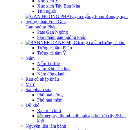
Xúc xích Ý
Xúc xích Tây Ban Nha
Thịt nguội
Gan ngỗng Pháp
Pate Gan Ngỗng
Sản phẩm gan ngỗng khác
Trứng cá tầm
Trứng cá tầm Pháp
Trứng cá tầm Ý
Nấm
Nấm Truffle
Nấm Khô các loại
Nấm đông lạnh
Rau củ nhập khẩu
Mì Ý
Sản phẩm sữa
Phô mai cứng
Phô mai mềm
Đồ khô
Rau mùi khô
Trái cây & hạt
khô
Nguyên liệu làm bánh