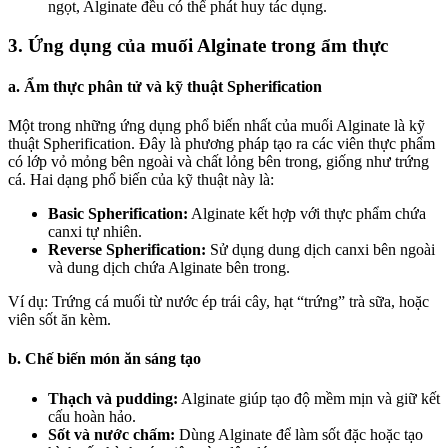
ngọt, Alginate đều có thể phát huy tác dụng.
3. Ứng dụng của muối Alginate trong ẩm thực
a. Ẩm thực phân tử và kỹ thuật Spherification
Một trong những ứng dụng phổ biến nhất của muối Alginate là kỹ
thuật Spherification. Đây là phương pháp tạo ra các viên thực phẩm
có lớp vỏ mỏng bên ngoài và chất lỏng bên trong, giống như trứng
cá. Hai dạng phổ biến của kỹ thuật này là:
Basic Spherification:
Alginate kết hợp với thực phẩm chứa
canxi tự nhiên.
Reverse Spherification:
Sử dụng dung dịch canxi bên ngoài
và dung dịch chứa Alginate bên trong.
Ví dụ: Trứng cá muối từ nước ép trái cây, hạt “trứng” trà sữa, hoặc
viên sốt ăn kèm.
b. Chế biến món ăn sáng tạo
Thạch và pudding:
Alginate giúp tạo độ mềm mịn và giữ kết
cấu hoàn hảo.
Sốt và nước chấm:
Dùng Alginate để làm sốt đặc hoặc tạo