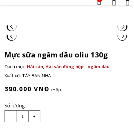
Mực sữa ngâm dầu oliu 130g
Danh mục:
Hải sản
,
Hải sản đóng hộp - ngâm dầu
Xuất xứ: TÂY BAN NHA
390.000
VNĐ
/Hộp
Số lượng:
Mực sữa ngâm dầu oliu 130g số lượng
-
+