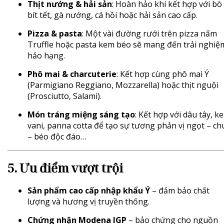
Thịt nướng & hải sản
: Hoàn hảo khi kết hợp với bò
bít tết, gà nướng, cá hồi hoặc hải sản cao cấp.
Pizza & pasta
: Một vài đường rưới trên pizza nấm
Truffle hoặc pasta kem béo sẽ mang đến trải nghiệ
hảo hạng.
Phô mai & charcuterie
: Kết hợp cùng phô mai Ý
(Parmigiano Reggiano, Mozzarella) hoặc thịt nguội
(Prosciutto, Salami).
Món tráng miệng sáng tạo
: Kết hợp với dâu tây, k
vani, panna cotta để tạo sự tương phản vị ngọt – ch
– béo độc đáo…
5. Ưu điểm vượt trội
Sản phẩm cao cấp nhập khẩu Ý
– đảm bảo chất
lượng và hương vị truyền thống.
Chứng nhận Modena IGP
– bảo chứng cho nguồn