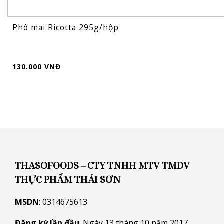
Phô mai Ricotta 295g/hộp
130.000 VNĐ
THASOFOODS – CTY TNHH MTV TMDV
THỰC PHẨM THÁI SƠN
MSDN
: 0314675613
Đăng ký lần đầu
: Ngày 13 tháng 10 năm 2017