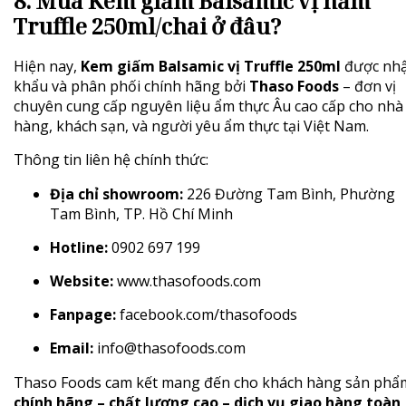
8. Mua Kem giấm Balsamic vị nấm
Truffle 250ml/chai ở đâu?
Hiện nay,
Kem giấm Balsamic vị Truffle 250ml
được nh
khẩu và phân phối chính hãng bởi
Thaso Foods
– đơn vị
chuyên cung cấp nguyên liệu ẩm thực Âu cao cấp cho nhà
hàng, khách sạn, và người yêu ẩm thực tại Việt Nam.
Thông tin liên hệ chính thức:
Địa chỉ showroom:
226 Đường Tam Bình, Phường
Tam Bình, TP. Hồ Chí Minh
Hotline:
0902 697 199
Website:
www.thasofoods.com
Fanpage:
facebook.com/thasofoods
Email:
info@thasofoods.com
Thaso Foods cam kết mang đến cho khách hàng sản phẩ
chính hãng – chất lượng cao – dịch vụ giao hàng toàn