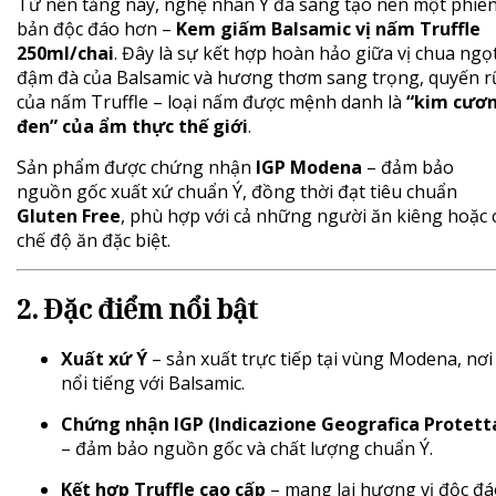
Từ nền tảng này, nghệ nhân Ý đã sáng tạo nên một phiê
bản độc đáo hơn –
Kem giấm Balsamic vị nấm Truffle
250ml/chai
. Đây là sự kết hợp hoàn hảo giữa vị chua ngọ
đậm đà của Balsamic và hương thơm sang trọng, quyến r
của nấm Truffle – loại nấm được mệnh danh là
“kim cươ
đen” của ẩm thực thế giới
.
Sản phẩm được chứng nhận
IGP Modena
– đảm bảo
nguồn gốc xuất xứ chuẩn Ý, đồng thời đạt tiêu chuẩn
Gluten Free
, phù hợp với cả những người ăn kiêng hoặc 
chế độ ăn đặc biệt.
2. Đặc điểm nổi bật
Xuất xứ Ý
– sản xuất trực tiếp tại vùng Modena, nơi
nổi tiếng với Balsamic.
Chứng nhận IGP (Indicazione Geografica Protett
– đảm bảo nguồn gốc và chất lượng chuẩn Ý.
Kết hợp Truffle cao cấp
– mang lại hương vị độc đá