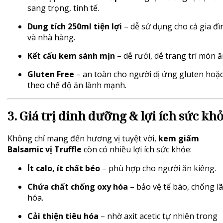
sang trọng, tinh tế.
Dung tích 250ml tiện lợi
– dễ sử dụng cho cả gia đì
và nhà hàng.
Kết cấu kem sánh mịn
– dễ rưới, dễ trang trí món ă
Gluten Free
– an toàn cho người dị ứng gluten hoặ
theo chế độ ăn lành mạnh.
3. Giá trị dinh dưỡng & lợi ích sức kh
Không chỉ mang đến hương vị tuyệt vời,
kem giấm
Balsamic vị Truffle
còn có nhiều lợi ích sức khỏe:
Ít calo, ít chất béo
– phù hợp cho người ăn kiêng.
Chứa chất chống oxy hóa
– bảo vệ tế bào, chống l
hóa.
Cải thiện tiêu hóa
– nhờ axit acetic tự nhiên trong