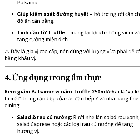
Balsamic.
Giúp kiểm soát đường huyết
– hỗ trợ người cần c
độ ăn cân bằng.
Tinh dầu từ Truffle
– mang lại lợi ích chống viêm và
tăng cường miễn dịch.
⚠️ Đây là gia vị cao cấp, nên dùng với lượng vừa phải để c
bằng khẩu vị.
4. Ứng dụng trong ẩm thực
Kem giấm Balsamic vị nấm Truffle 250ml/chai
là “vũ kh
bí mật” trong căn bếp của các đầu bếp Ý và nhà hàng fine
dining:
Salad & rau củ nướng
: Rưới nhẹ lên salad rau xanh,
salad Caprese hoặc các loại rau củ nướng để tăng
hương vị.