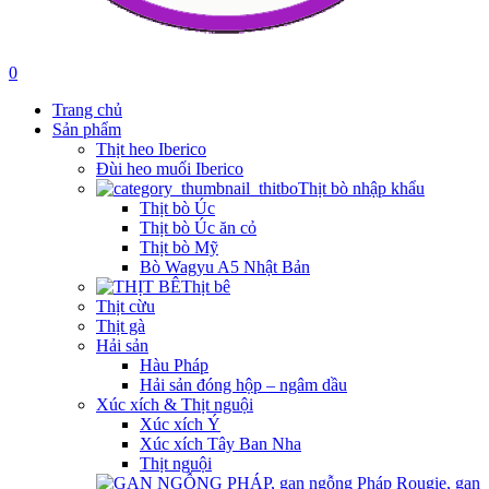
0
Trang chủ
Sản phẩm
Thịt heo Iberico
Đùi heo muối Iberico
Thịt bò nhập khẩu
Thịt bò Úc
Thịt bò Úc ăn cỏ
Thịt bò Mỹ
Bò Wagyu A5 Nhật Bản
Thịt bê
Thịt cừu
Thịt gà
Hải sản
Hàu Pháp
Hải sản đóng hộp – ngâm dầu
Xúc xích & Thịt nguội
Xúc xích Ý
Xúc xích Tây Ban Nha
Thịt nguội