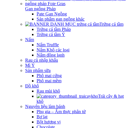
Gan ngỗng Pháp
Pate Gan Ngỗng
Sản phẩm gan ngỗng khác
Trứng cá tầm
Trứng cá tầm Pháp
Trứng cá tầm Ý
Nấm
Nấm Truffle
Nấm Khô các loại
Nấm đông lạnh
Rau củ nhập khẩu
Mì Ý
Sản phẩm sữa
Phô mai cứng
Phô mai mềm
Đồ khô
Rau mùi khô
Trái cây & hạt
khô
Nguyên liệu làm bánh
Phụ gia – Ẩm thực phân tử
Bơ lạt
Bột hương vị
Chocolate