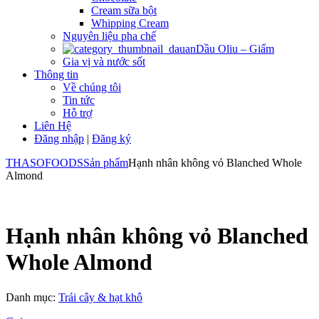
Cream sữa bột
Whipping Cream
Nguyên liệu pha chế
Dầu Oliu – Giấm
Gia vị và nước sốt
Thông tin
Về chúng tôi
Tin tức
Hỗ trợ
Liên Hệ
Đăng nhập
|
Đăng ký
THASOFOODS
Sản phẩm
Hạnh nhân không vỏ Blanched Whole
Almond
Hạnh nhân không vỏ Blanched
Whole Almond
Danh mục:
Trái cây & hạt khô