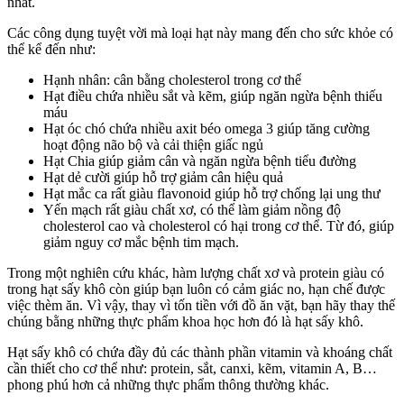
nhất.
Các công dụng tuyệt vời mà loại hạt này mang đến cho sức khỏe có
thể kể đến như:
Hạnh nhân: cân bằng cholesterol trong cơ thể
Hạt điều chứa nhiều sắt và kẽm, giúp ngăn ngừa bệnh thiếu
máu
Hạt óc chó chứa nhiều axit béo omega 3 giúp tăng cường
hoạt động não bộ và cải thiện giấc ngủ
Hạt Chia giúp giảm cân và ngăn ngừa bệnh tiểu đường
Hạt dẻ cười giúp hỗ trợ giảm cân hiệu quả
Hạt mắc ca rất giàu flavonoid giúp hỗ trợ chống lại ung thư
Yến mạch rất giàu chất xơ, có thể làm giảm nồng độ
cholesterol cao và cholesterol có hại trong cơ thể. Từ đó, giúp
giảm nguy cơ mắc bệnh tim mạch.
Trong một nghiên cứu khác, hàm lượng chất xơ và protein giàu có
trong hạt sấy khô còn giúp bạn luôn có cảm giác no, hạn chế được
việc thèm ăn. Vì vậy, thay vì tốn tiền với đồ ăn vặt, bạn hãy thay thế
chúng bằng những thực phẩm khoa học hơn đó là hạt sấy khô.
Hạt sấy khô có chứa đầy đủ các thành phần vitamin và khoáng chất
cần thiết cho cơ thể như: protein, sắt, canxi, kẽm, vitamin A, B…
phong phú hơn cả những thực phẩm thông thường khác.