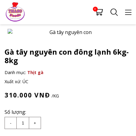
0
Gà tây nguyên con đông lạnh 6kg-
8kg
Danh mục:
Thịt gà
Xuất xứ: ÚC
310.000
VNĐ
/KG
Số lượng:
Gà tây nguyên con đông lạnh 6kg-8kg số lượng
-
+